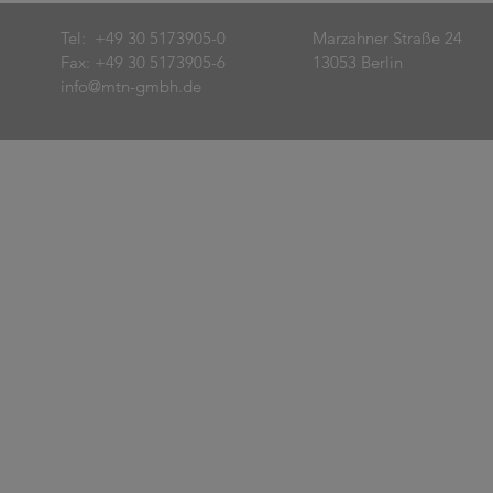
Tel: +49 30 5173905-0
Marzahner Straße 24
Fax: +49 30 5173905-6
13053 Berlin
info@mtn-gmbh.de