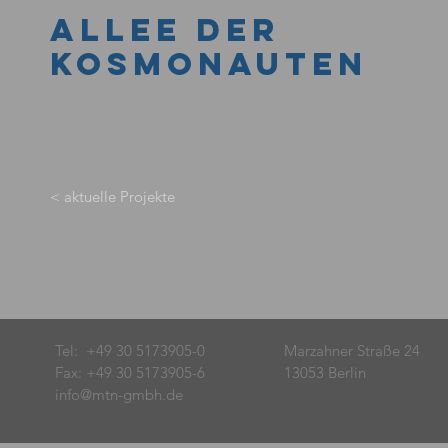
ALLEE DER
KOSMONAUTEN
< aktuelle Projekte
Tel: +49 30 5173905-0
Marzahner Straße 24
Fax: +49 30 5173905-6
13053 Berlin
info@mtn-gmbh.de